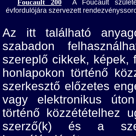
Foucault 200
A Foucault születé
évfordulójára szervezett rendezvényssor
Az itt található anyag
szabadon felhasznál
szereplő cikkek, képek,
honlapokon történő köz
szerkesztő előzetes en
vagy elektronikus úto
történő közzétételhez 
szerző(k) és a szer