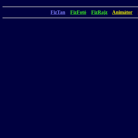
FizTan
FizFotó
FizRajz
Animátor