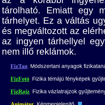
tárolható. Emiatt egy m
tárhelyet. Ez a váltás ug
és megváltozott az elérh
az ingyen tárhellyel egy
nem illő reklámok.
FizTan
Módszertani anyagok fizikatan
FizFotó
Fizika témájú fényképek gyűj
FizRajz
Fizika vázlatrajzok gyűjtemén
Animátor
Képmegjelenítő.