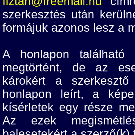
fiztan@freemail.hu
címre
szerkesztés után kerüln
formájuk azonos lesz a m
A honlapon található 
megtörtént, de az ese
károkért a szerkesztő
honlapon leírt, a kép
kísérletek egy része meg
Az ezek megismétlés
balesetekért a szerző(k) 