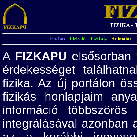
FIZIKA -
FizTan
FizFotó
FizRajz
Animátor
A
FIZKAPU
elsősorban f
érdekességet találhatn
fizika. Az új portálon ö
fizikás honlapjaim any
információ többszörös
integrálásával azonban 
az a korábbi ingyene