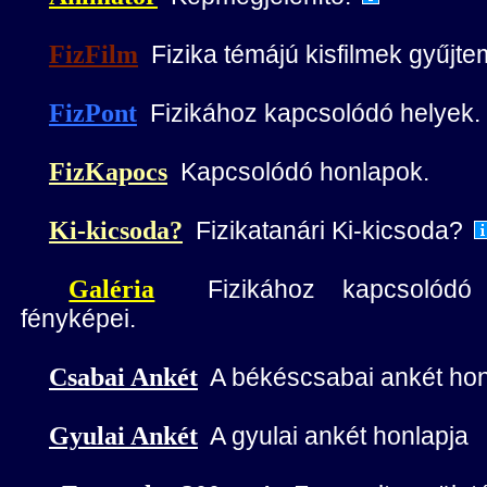
FizFilm
Fizika témájú kisfilmek gyűjt
FizPont
Fizikához kapcsolódó helyek.
FizKapocs
Kapcsolódó honlapok.
Ki-kicsoda?
Fizikatanári Ki-kicsoda?
Galéria
Fizikához kapcsolódó 
fényképei.
Csabai Ankét
A békéscsabai ankét hon
Gyulai Ankét
A gyulai ankét honlapja