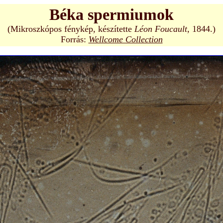
Béka spermiumok
(Mikroszkópos fénykép, készítette
Léon Foucault
, 1844.)
Forrás:
Wellcome Collection