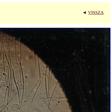
◄
VISSZA