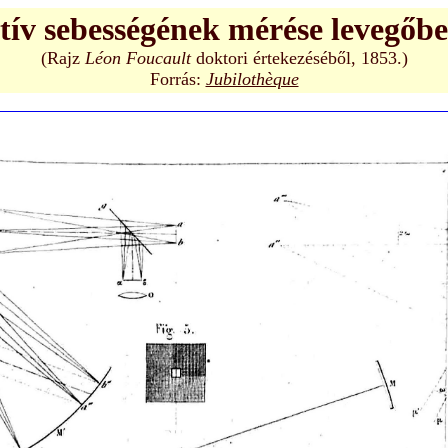
atív sebességének mérése levegőbe
(Rajz
Léon Foucault
doktori értekezéséből, 1853.)
Forrás:
Jubilothèque