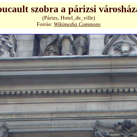
ucault szobra a párizsi városhá
(Párizs, Hotel_de_ville)
Forrás:
Wikimedia Commons