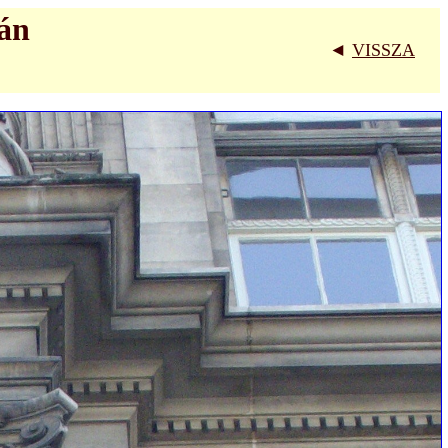
zán
◄
VISSZA