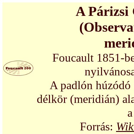
A Párizsi 
(Observat
meri
Foucault 1851-ben
nyilvánosa
A padlón húzódó e
délkör (meridián) ala
a
Forrás:
Wik