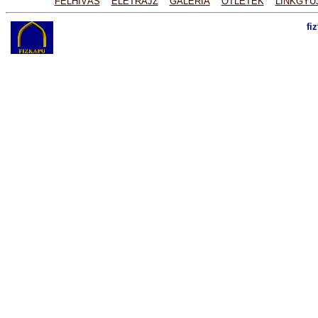
FELHÍVÁS
ÉLETRAJZ
GALÉRIA
ÖTLETEK
LINKGYŰ
fi