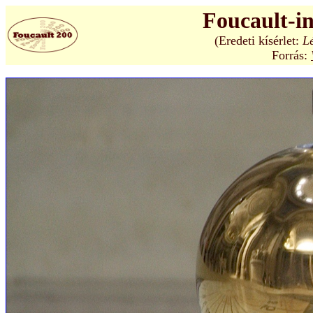
Foucault-i
(Eredeti kísérlet:
L
Forrás: