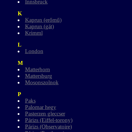
Innsbruck
K
Kaprun (erőmű)
Kaprun (gát)
Krimml
L
London
M
Matterhorn
Mattersburg
Mosonszolnok
P
Paks
Palomar hegy
Pasterzen gleccser
Párizs (Eiffel-torony)
Párizs (Observatoire)