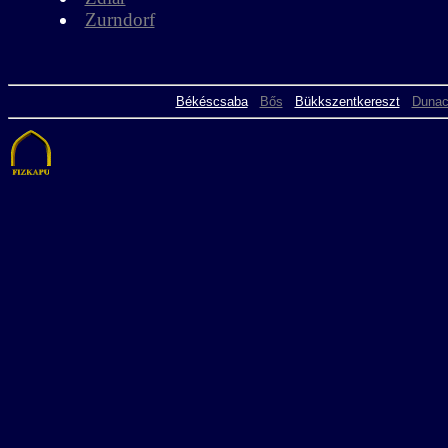
Zurndorf
Békéscsaba
Bős
Bükkszentkereszt
Dunac