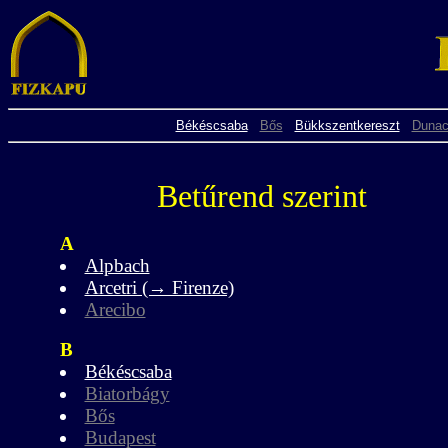
Békéscsaba
Bős
Bükkszentkereszt
Dunac
Betűrend szerint
A
Alpbach
Arcetri (→ Firenze)
Arecibo
B
Békéscsaba
Biatorbágy
Bős
Budapest