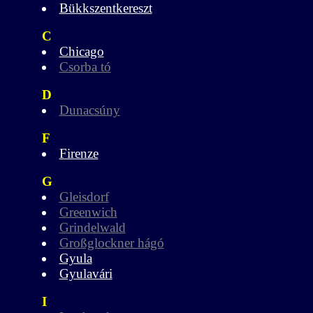
Bükkszentkereszt
C
Chicago
Csorba tó
D
Dunacsúny
F
Firenze
G
Gleisdorf
Greenwich
Grindelwald
Großglockner hágó
Gyula
Gyulavári
I