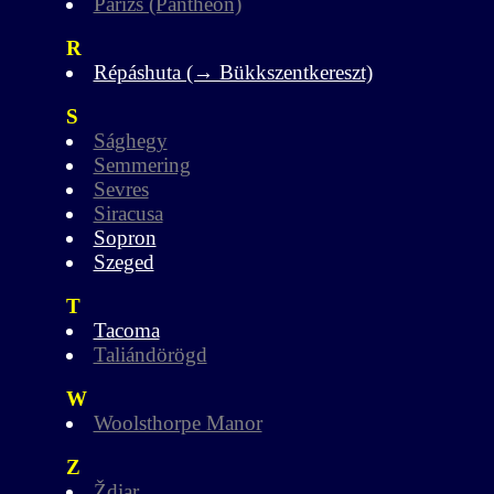
Párizs (Pantheon)
R
Répáshuta (→ Bükkszentkereszt)
S
Sághegy
Semmering
Sevres
Siracusa
Sopron
Szeged
T
Tacoma
Taliándörögd
W
Woolsthorpe Manor
Z
Ždiar