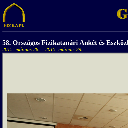
58. Országos Fizikatanári Ankét és Eszkö
2015. március 26. – 2015. március 29.