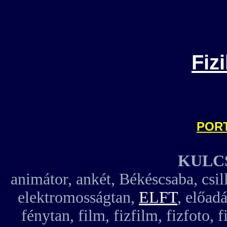
Fiz
POR
KULC
animátor, ankét, Békéscsaba, csil
elektromosságtan,
ELFT
, előad
fénytan, film, fizfilm, fizfoto, f