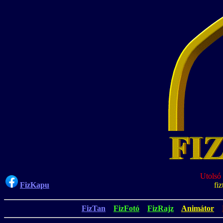
Utolsó 
FizKapu
fi
FizTan
FizFotó
FizRajz
Animátor