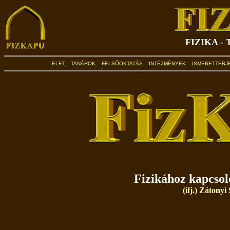
FIZIKA -
ELFT
TANÁROK
FELSŐOKTATÁS
INTÉZMÉNYEK
ISMERETTERJ
Fizikához kapcso
(ifj.) Zátony