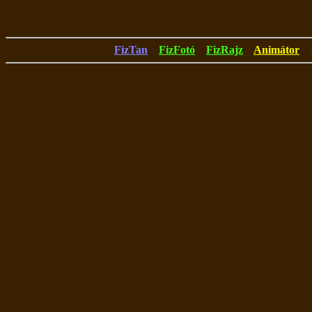
FizTan
FizFotó
FizRajz
Animátor