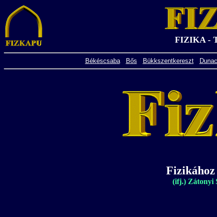
FIZIKA -
Békéscsaba
Bős
Bükkszentkereszt
Dunac
Fizikához
(ifj.) Zátony