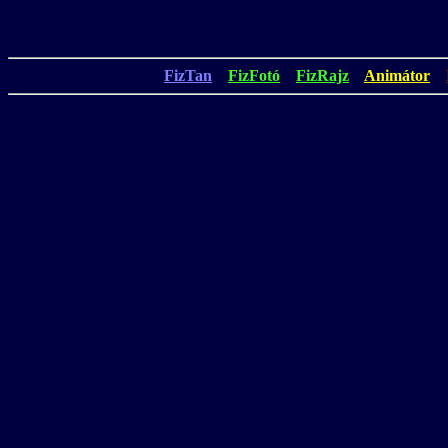
FizTan
FizFotó
FizRajz
Animátor