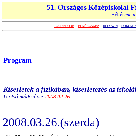
51. Országos Középiskolai F
Békéscsaba
TOURINFORM
BÉKÉSCSABA
HELYSZÍN
DOKUME
Program
Kísérletek a fizikában, kísérletezés az iskol
Utolsó módosítás:
2008.02.26.
2008.03.26.(szerda)