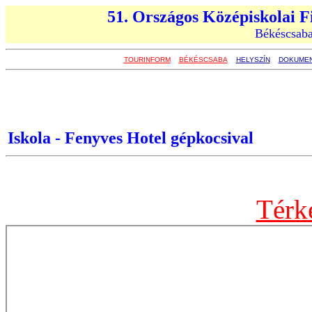
51. Országos Középiskolai F
Békéscsaba
TOURINFORM
BÉKÉSCSABA
HELYSZÍN
DOKUME
Iskola - Fenyves Hotel gépkocsival
Térk