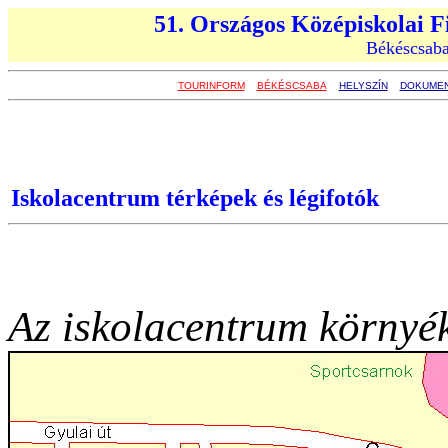
51. Országos Középiskolai F
Békéscsaba
TOURINFORM
BÉKÉSCSABA
HELYSZÍN
DOKUME
Iskolacentrum térképek és légifotók
Az iskolacentrum környé