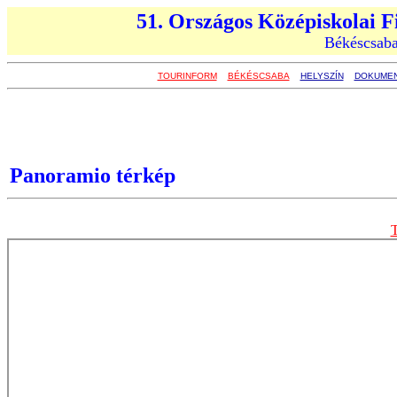
51. Országos Középiskolai F
Békéscsaba
TOURINFORM
BÉKÉSCSABA
HELYSZÍN
DOKUME
Panoramio térkép
T