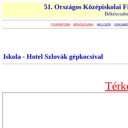
51. Országos Középiskolai F
Békéscsaba
TOURINFORM
BÉKÉSCSABA
HELYSZÍN
DOKUME
Iskola - Hotel Szlovák gépkocsival
Térk