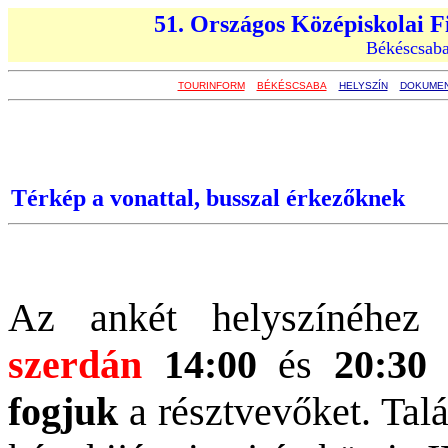
51. Országos Középiskolai F
Békéscsaba
TOURINFORM
BÉKÉSCSABA
HELYSZÍN
DOKUME
Térkép a vonattal, busszal érkezőknek
Az ankét helyszínéhez 
szerdán
14:00
és
20:30
k
fogjuk
a résztvevőket. Talá