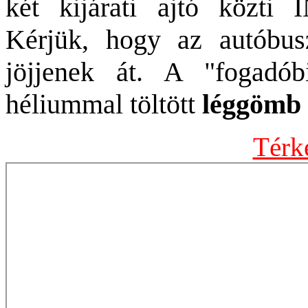
két kijárati ajtó közti
Kérjük, hogy az autóbus
jöjjenek át. A "fogadóbi
héliummal töltött
léggömb
Térk