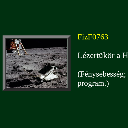
FizF0763
Lézertükör a H
(Fénysebesség; 
program.)