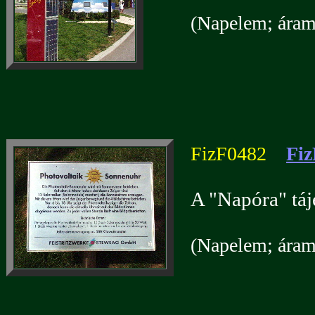
(Napelem; áramf
FizF0482
Fiz
A "Napóra" táj
(Napelem; áramf