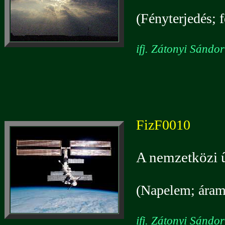
(Fényterjedés; f
ifj. Zátonyi Sándo
FizF0010
A nemzetközi ű
(Napelem; áramf
ifj. Zátonyi Sándo