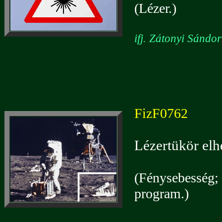
(Lézer.)
ifj. Zátonyi Sándo
FizF0762
Lézertükör elh
(Fénysebesség; 
program.)