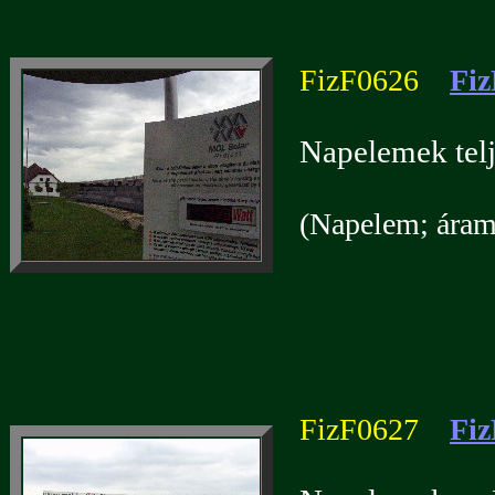
FizF0626
Fiz
Napelemek telj
(Napelem; áramf
FizF0627
Fiz