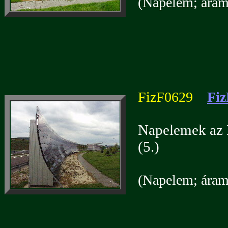
(Napelem; áramf
FizF0629
Fiz
Napelemek az 
(5.)
(Napelem; áramf