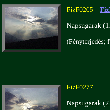
FizF0205
Fiz
Napsugarak (1
(Fényterjedés; f
FizF0277
Napsugarak (2