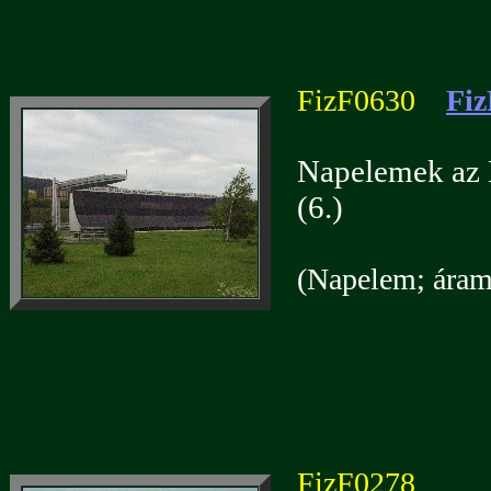
FizF0630
Fiz
Napelemek az 
(6.)
(Napelem; áramf
FizF0278