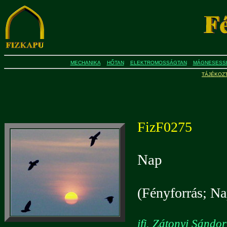
MECHANIKA
HŐTAN
ELEKTROMOSSÁGTAN
MÁGNESESS
TÁJÉKOZ
FizF0275
Nap
(Fényforrás; Na
ifj. Zátonyi Sándo