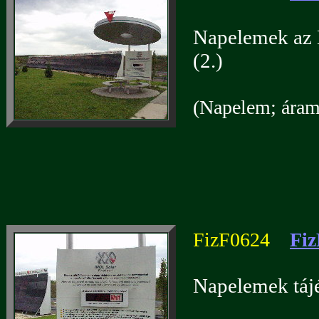
Napelemek az 
(2.)
(Napelem; áramf
FizF0624
Fiz
Napelemek tájé