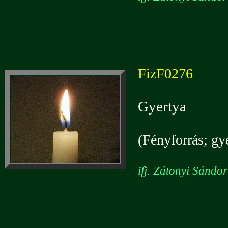
FizF0276
Gyertya
(Fényforrás; gye
ifj. Zátonyi Sándo