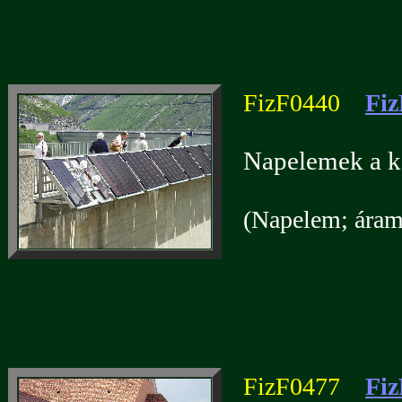
FizF0440
Fiz
Napelemek a ka
(Napelem; áramf
FizF0477
Fiz