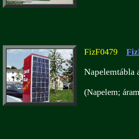
FizF0479
Fiz
Napelemtábla a
(Napelem; áramf