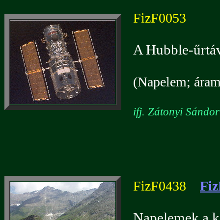
FizF0053
A Hubble-űrtáv
(Napelem; áramf
ifj. Zátonyi Sándo
FizF0438
Fiz
Napelemek a ka