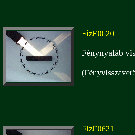
FizF0620
Fénynyaláb vi
(Fényvisszaverő
FizF0621