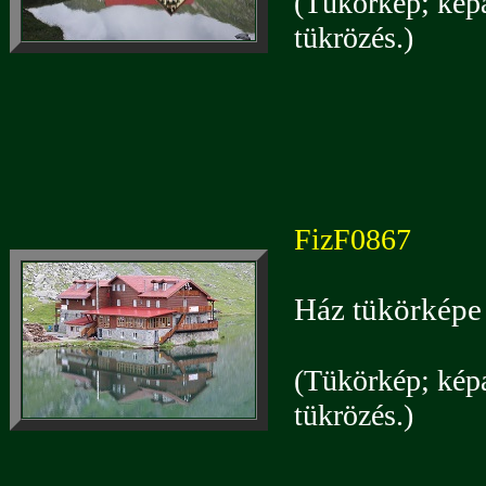
(Tükörkép; képa
tükrözés.)
FizF0867
Ház tükörképe 
(Tükörkép; képa
tükrözés.)