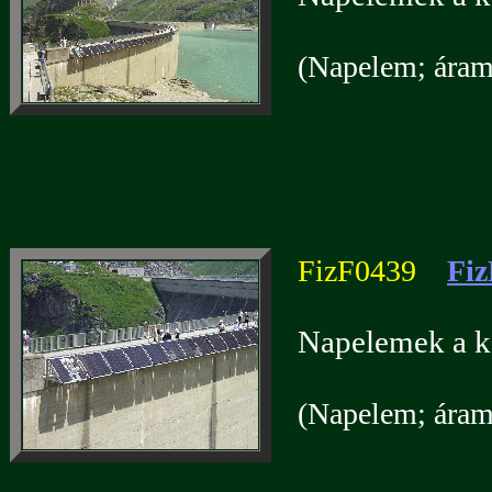
(Napelem; áramf
FizF0439
Fiz
Napelemek a ka
(Napelem; áramf