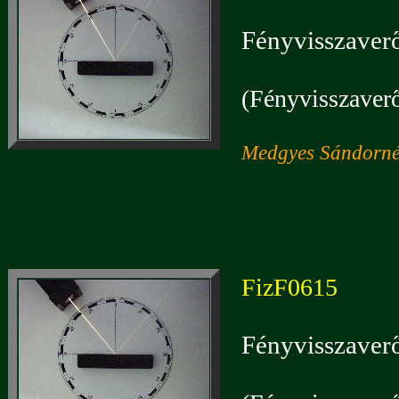
Fényvisszaverő
(Fényvisszaverő
Medgyes Sándorné:
FizF0615
Fényvisszaverő