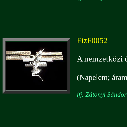
FizF0052
A nemzetközi ű
(Napelem; áramf
ifj. Zátonyi Sándo