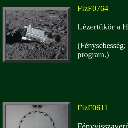
FizF0764
Lézertükör a H
(Fénysebesség; 
program.)
FizF0611
Fényvisszaverő