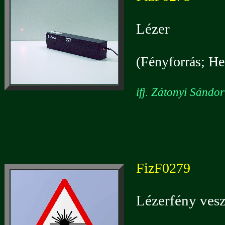
Lézer
(Fényforrás; He
ifj. Zátonyi Sándo
FizF0279
Lézerfény vesz