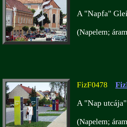
A "Napfa" Glei
(Napelem; áramf
FizF0478
Fiz
A "Nap utcája"
(Napelem; áramf