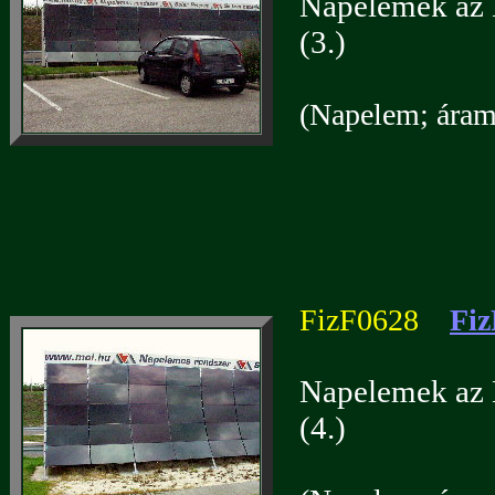
Napelemek az 
(3.)
(Napelem; áramf
FizF0628
Fiz
Napelemek az 
(4.)