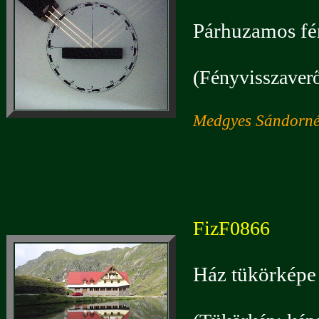
Párhuzamos fé
(Fényvisszaverő
Medgyes Sándorné:
FizF0866
Ház tükörképe 