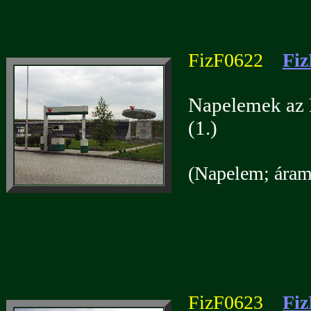
FizF0622
Fiz
Napelemek az 
(1.)
(Napelem; áramf
FizF0623
Fiz