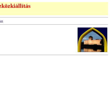
zközkiállítás
ont