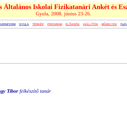
 Általános Iskolai Fizikatanári Ankét és Es
Gyula, 2008. június 23-26.
OURINFORM
GYULA
TÉRKÉP
PROGRAM
ELŐADÓK
KIÁLLÍTÓK
MŰHELYEK
FizP
gy Tibor
felkészítő tanár