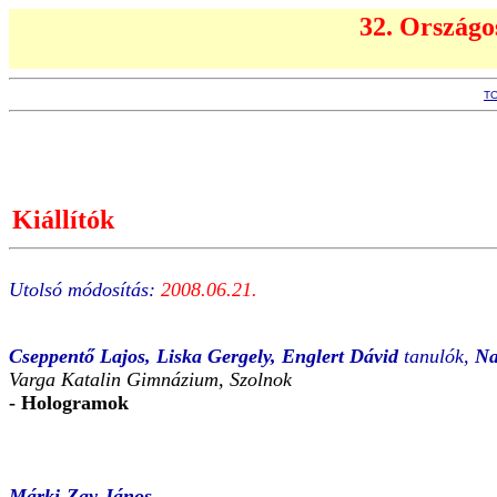
32. Országos
T
Kiállítók
Utolsó módosítás:
2008.06.21.
Cseppentő Lajos, Liska Gergely, Englert Dávid
tanulók,
Na
Varga Katalin Gimnázium, Szolnok
- Hologramok
Márki-Zay János