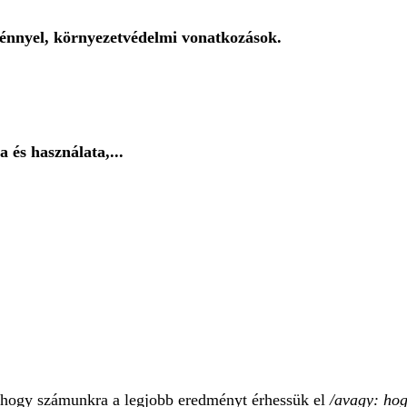
 fénnyel, környezetvédelmi vonatkozások.
és használata,...
k, hogy számunkra a legjobb eredményt érhessük el
/avagy: hog