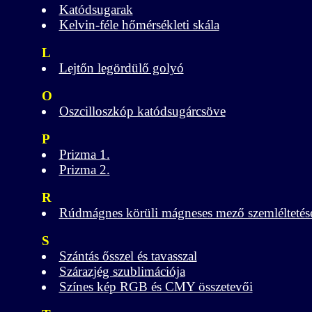
Katódsugarak
Kelvin-féle hőmérsékleti skála
L
Lejtőn legördülő golyó
O
Oszcilloszkóp katódsugárcsöve
P
Prizma 1.
Prizma 2.
R
Rúdmágnes körüli mágneses mező szemléltetés
S
Szántás ősszel és tavasszal
Szárazjég szublimációja
Színes kép RGB és CMY összetevői