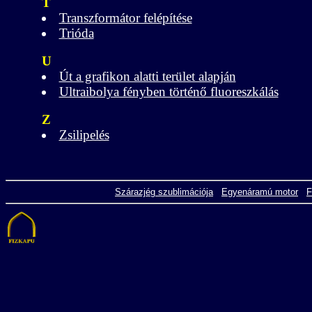
T
Transzformátor felépítése
Trióda
U
Út a grafikon alatti terület alapján
Ultraibolya fényben történő fluoreszkálás
Z
Zsilipelés
Szárazjég szublimációja
Egyenáramú motor
F