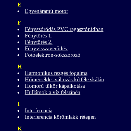
E
Egyenáramú motor
F
Fényszóródás PVC ragasztórúdban
Fénytörés 1.
Fénytörés 2.
Fényvisszaverődés.
Fotoelektron-sokszorozó
H
Harmonikus rezgés fogalma
Hőmérséklet-változás kétféle skálán
Homorú tükör kápalkotása
Hullámok a víz felszínén
I
Interferencia
Interferencia körömlakk rétegen
K