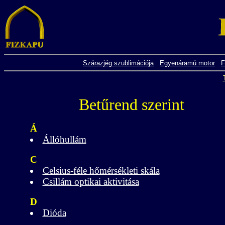
Szárazjég szublimációja
Egyenáramú motor
F
Betűrend szerint
Á
Állóhullám
C
Celsius-féle hőmérsékleti skála
Csillám optikai aktivitása
D
Dióda