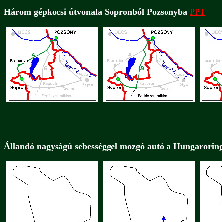
Három gépkocsi útvonala Sopronból Pozsonyba
PPT
Állandó nagyságú sebességgel mozgó autó a Hungarorin