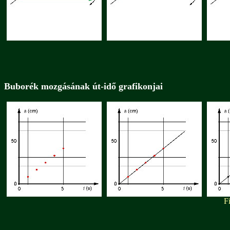
Buborék mozgásának út-idő grafikonjai
F