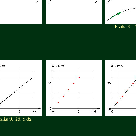
Fizika 9.
13
izika 9.
15. oldal