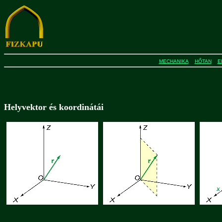
MECHANIKA
HŐTAN
E
Helyvektor és koordinátái