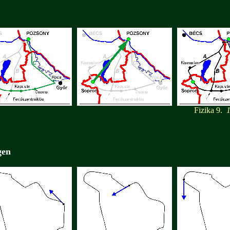
Fizika 9.
18
gen