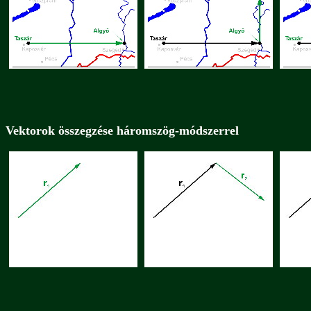
Vektorok összegzése háromszög-módszerrel