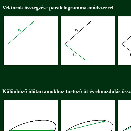
Vektorok összegzése paralelogramma-módszerrel
Különböző időtartamokhoz tartozó út és elmozdulás össz