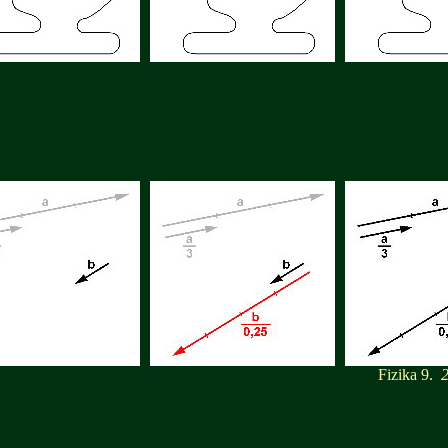
Fizika 9.
23