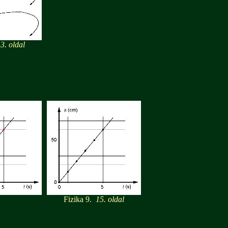
. oldal
Fizika 9.
15. oldal