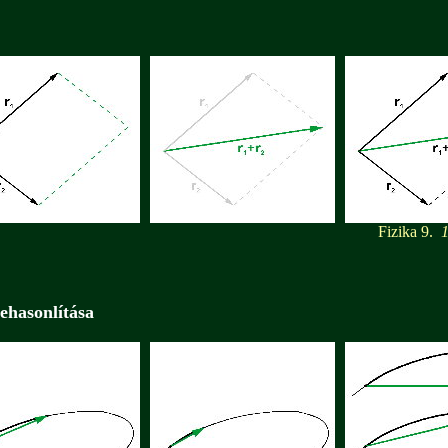
Fizika 9.
12
ehasonlítása