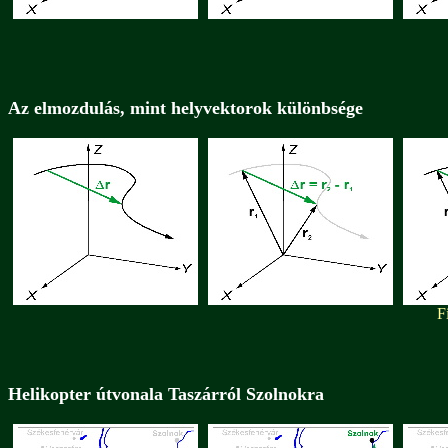
Az elmozdulás, mint helyvektorok különbsége
F
Helikopter útvonala Taszárról Szolnokra