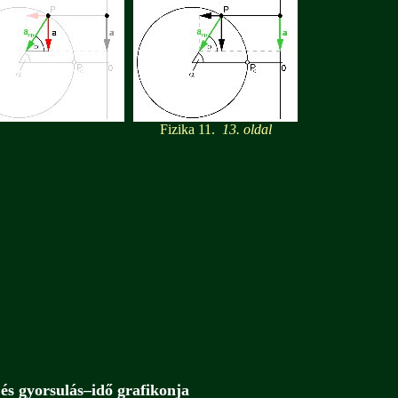
Fizika 11.
13. oldal
 és gyorsulás–idő grafikonja