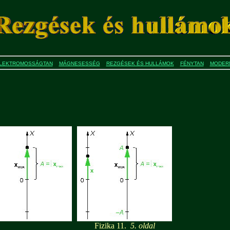
LEKTROMOSSÁGTAN
MÁGNESESSÉG
REZGÉSEK ÉS HULLÁMOK
FÉNYTAN
MODERN
Fizika 11.
5. oldal