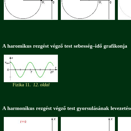
A haromikus rezgést végző test sebesség–idő grafikonja
Fizika 11.
12. oldal
A harmonikus rezgést végző test gyorsulásának levezetés