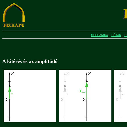
MECHANIKA
HŐTAN
E
A kitérés és az amplitúdó