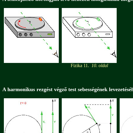
Fizika 11.
10. oldal
A harmonikus rezgést végző test sebességének levezetésé