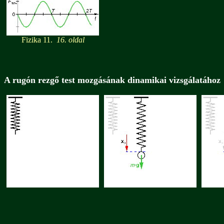
Fizika 11.
16. oldal
A rugón rezgő test mozgásának dinamikai vizsgálatához