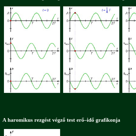
A haromikus rezgést végző test erő–idő grafikonja