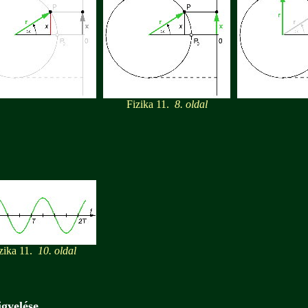
Fizika 11.
8. oldal
zika 11.
10. oldal
gyelése