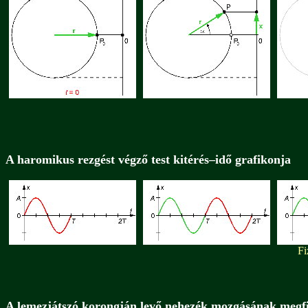
A haromikus rezgést végző test kitérés–idő grafikonja
Fi
A lemezjátszó korongján levő nehezék mozgásának megfi