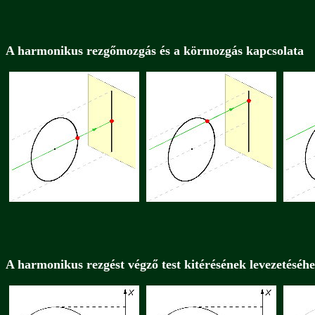
A harmonikus rezgőmozgás és a körmozgás kapcsolata
A harmonikus rezgést végző test kitérésének levezetéséh