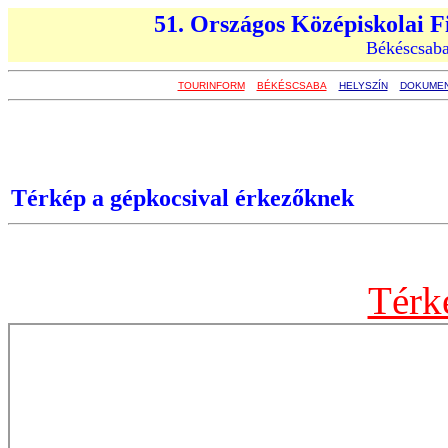
51. Országos Középiskolai F
Békéscsaba
TOURINFORM
BÉKÉSCSABA
HELYSZÍN
DOKUME
Térkép a gépkocsival érkezőknek
Térk