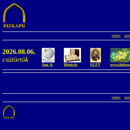
HÍREK
NA
2026.08.06.
csütörtök
Aug. 6.
História
ELFT
www.idokep
HÍREK
NA