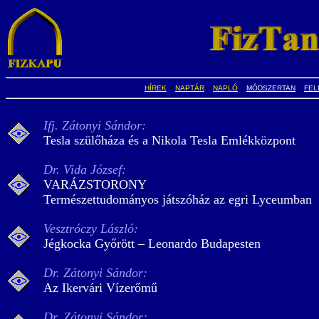
HÍREK
NAPTÁR
NAPLÓ
MÓDSZERTAN
FEL
Ifj. Zátonyi Sándor:
Tesla szülőháza és a Nikola Tesla Emlékközpont
Dr. Vida József:
VARÁZSTORONY
Természettudományos játszóház az egri Lyceumban
Vesztróczy László:
Jégkocka Győrött – Leonardo Budapesten
Dr. Zátonyi Sándor:
Az Ikervári Vízerőmű
Dr. Zátonyi Sándor: