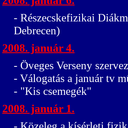
2008. január 6.
- Részecskefizikai Diák
Debrecen)
2008. január 4.
- Öveges Verseny szervez
- Válogatás a január tv 
- "Kis csemegék"
2008. január 1.
- Közeleg a kísérleti fizi