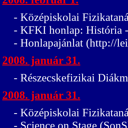
- Középiskolai Fizikatan
- KFKI honlap: História 
- Honlapajánlat (http://l
2008. január 31.
- Részecskefizikai Diákm
2008. január 31.
- Középiskolai Fizikatan
- Science on Stage (SonS