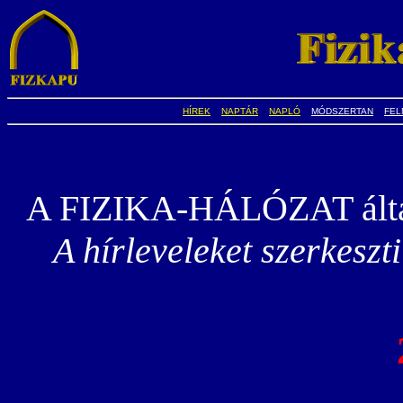
HÍREK
NAPTÁR
NAPLÓ
MÓDSZERTAN
FEL
A FIZIKA-HÁLÓZAT által 
A hírleveleket szerkeszt