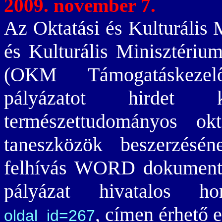
2009. november 7.
Az Oktatási és Kulturális
és Kulturális Minisztériu
(OKM Támogatáskezelő
pályázatot hirdet 
természettudományos okt
taneszközök beszerzésén
felhívás WORD dokumen
pályázat hivatalos 
, címen érhető e
oldal_id=267