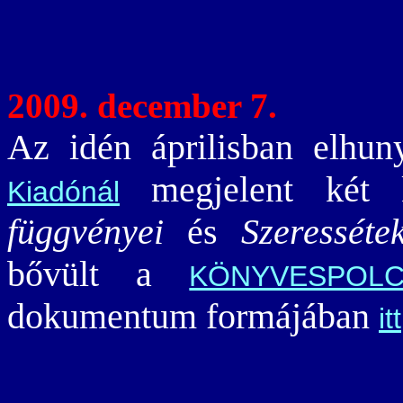
2009. december 7.
Az idén áprilisban elhu
megjelent két k
Kiadónál
függvényei
és
Szeresséte
bővült a
KÖNYVESPOL
dokumentum formájában
itt