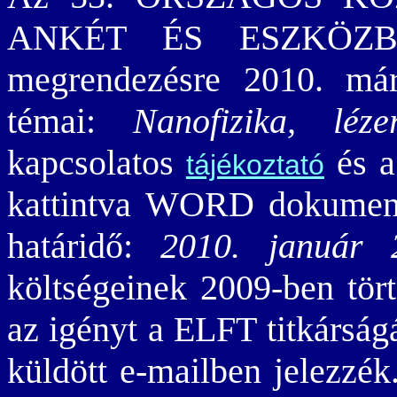
ANKÉT ÉS ESZKÖZBE
megrendezésre 2010. már
témai:
Nanofizika, léze
kapcsolatos
és 
tájékoztató
kattintva WORD dokumentu
határidő:
2010. január 
költségeinek 2009-ben tört
az igényt a ELFT titkárság
küldött e-mailben jelezzé