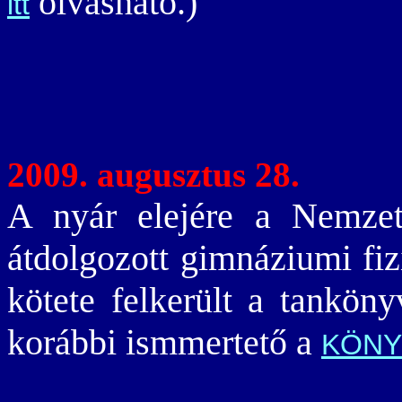
olvasható.)
itt
2009. augusztus 28.
A nyár elejére a Nemzet
átdolgozott gimnáziumi fi
kötete felkerült a tankön
korábbi ismmertető a
KÖNY