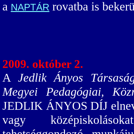
a
rovatba is bekerü
NAPTÁR
2009. október 2.
A
Jedlik Ányos Társasá
Megyei Pedagógiai, Közm
JEDLIK ÁNYOS DÍJ elnevezés
vagy középiskolásoka
tehetséggondozó munkáju