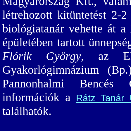
Magyarország Kft., valam
létrehozott kitüntetést 2-
biológiatanár vehette át
épületében tartott ünnepség
Flórik György
, az EL
Gyakorlógimnázium (Bp.
Pannonhalmi Bencés G
információk a
Rátz Tanár 
találhatók.