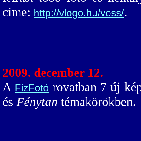
címe:
.
http://vlogo.hu/voss/
2009. december 12.
A
rovatban 7 új ké
FizFotó
és
Fénytan
témakörökben.