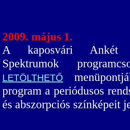
2009. május 1.
A kaposvári Ankét es
Spektrumok program
menüpontjáb
LETÖLTHETŐ
program a periódusos rend
és abszorpciós színképeit j