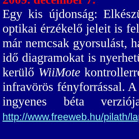
Egy kis újdonság: Elkész
optikai érzékelő jeleit is f
már nemcsak gyorsulást, 
idő diagramokat is nyerhe
kerülő
WiiMote
kontrollerr
infravörös fényforrással. A
ingyenes béta verzió
http://www.freeweb.hu/pilath/