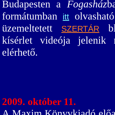
Budapesten a
Fogasház
b
formátumban
olvasható
itt
üzemeltetett
bl
SZERTÁR
kísérlet videója jelen
elérhető.
2009. október 11.
A Maxim Könyvkiadó előad