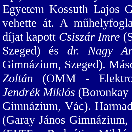
Egyetem Kossuth Lajos G
vehette át. A műhelyfogl
díjat kapott
Csiszár Imre
(S
Szeged) és
dr. Nagy An
Gimnázium, Szeged). Másod
Zoltán
(OMM - Elektrot
Jendrék Miklós
(Boronkay 
Gimnázium, Vác). Harmadi
(Garay János Gimnázium, 