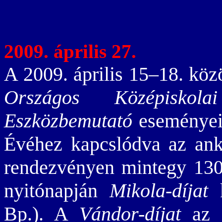
2009. április 27.
A 2009. április 15–18. köz
Országos Középiskol
Eszközbemutató
eseményein
Évéhez kapcslódva az anké
rendezvényen mintegy 130 f
nyitónapján
Mikola-díjat
k
Bp.). A
Vándor-díjat
az 