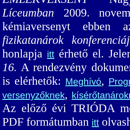
Líceumban
2009. novembe
kémiaversenyt ebbe
fizikatanárok konferenciá
honlapja
érhető el. Jele
itt
16.
A rendezvény dokume
is elérhetők:
,
Meghívó
Prog
,
versenyzőknek
kísérőtanáro
Az előző évi TRIÓDA méré
PDF formátumban
olvash
itt