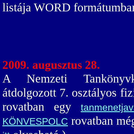
listája WORD formátumb
2009. augusztus 28.
A Nemzeti Tankönyvki
átdolgozott 7. osztályos f
rovatban egy
tanmenetjav
rovatban még
KÖNVESPOLC