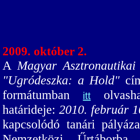
2009. október 2.
A
Magyar Asztronautikai
"Ugródeszka: a Hold"
cím
formátumban
olvasha
itt
határideje:
2010. február 1
kapcsolódó tanári pályáza
Nemzetközi Űrtáborba,