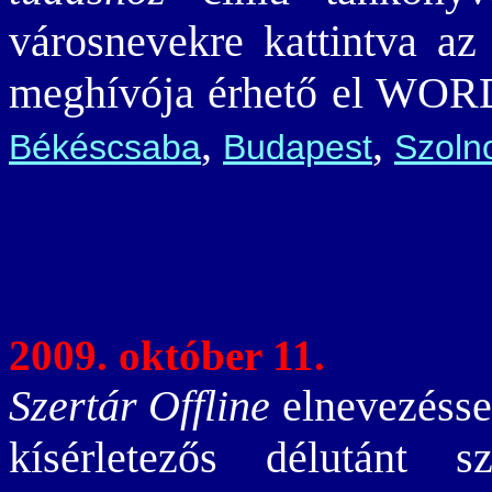
városnevekre kattintva az
meghívója érhető el WOR
,
,
Békéscsaba
Budapest
Szoln
2009. október 11.
Szertár Offline
elnevezéss
kísérletezős délutánt 