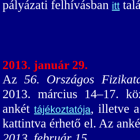
pályázati felhívásban
talá
itt
2013. január 29.
Az
56. Országos Fizikat
2013. március 14–17. kö
ankét
, illetve 
tájékoztatója
kattintva érhető el. Az anké
2013. február 15.