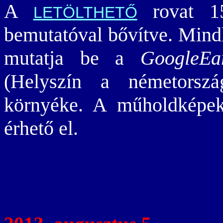
A
rovat 15
LETÖLTHETŐ
bemutatóval bővítve. Mind
mutatja be a
GoogleEa
(Helyszín a németorsz
környéke. A műholdkép
érhető el.