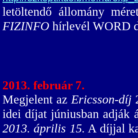
letöltendő állomány mére
FIZINFO
hírlevél WORD 
2013. február 7.
Megjelent az
Ericsson-díj
2
idei díjat júniusban adják á
2013. április 15.
A díjjal k