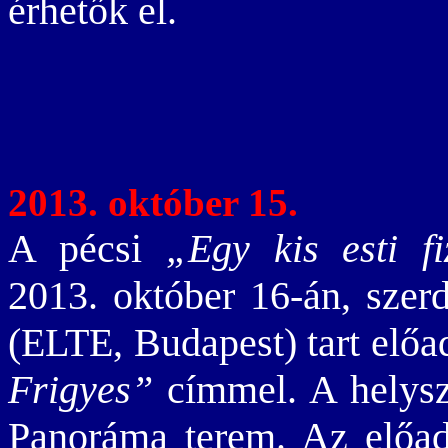
érhetők el.
2013. október 15.
A pécsi
„Egy kis esti fi
2013. október 16-án, szer
(ELTE, Budapest) tart előa
Frigyes”
címmel. A helysz
Panoráma terem. Az előadá