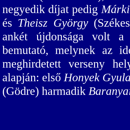
negyedik díjat pedig
Márki
és
Theisz György
(Székesf
ankét újdonsága volt 
bemutató, melynek az idé
meghirdetett verseny hel
alapján: első
Honyek Gyul
(Gödre) harmadik
Baranya