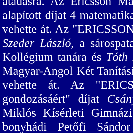
átadásra. Az Ericsson Ma
alapított díjat 4 matematik
vehette át. Az "ERICSSON a
Szeder László
, a sárospa
Kollégium tanára és
Tóth 
Magyar-Angol Két Tanítási
vehette át. Az "ERICS
gondozásáért" díjat
Csán
Miklós Kísérleti Gimná
bonyhádi Petőfi Sándo