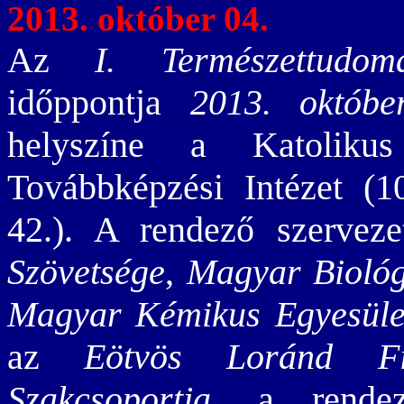
2013. október 04.
Az
I. Természettudom
időppontja
2013. októbe
helyszíne a Katoliku
Továbbképzési Intézet (1
42.). A rendező szervez
Szövetsége
,
Magyar Biológ
Magyar Kémikus Egyesület
az
Eötvös Loránd Fiz
Szakcsoportja
. a rendez