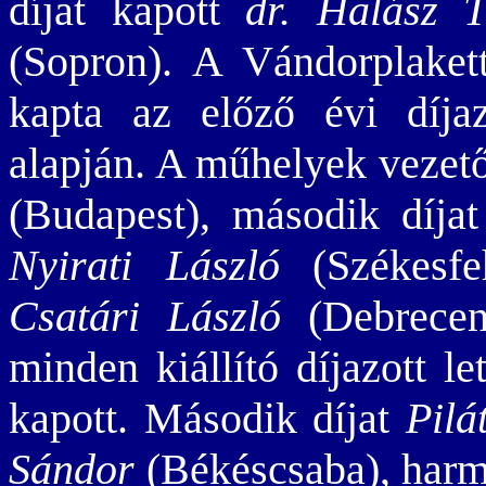
díjat kapott
dr. Halász T
(Sopron). A Vándorplaket
kapta az előző évi díjaz
alapján. A műhelyek vezető
(Budapest), második díja
Nyirati László
(Székesfeh
Csatári László
(Debrecen)
minden kiállító díjazott le
kapott. Második díjat
Pilá
Sándor
(Békéscsaba), harm