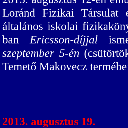
Loránd Fizikai Társulat e
általános iskolai fizikakö
ban
Ericsson-díjjal
isme
szeptember 5-én
(csütörtök
Temető Makovecz termébe
2013. augusztus 19.