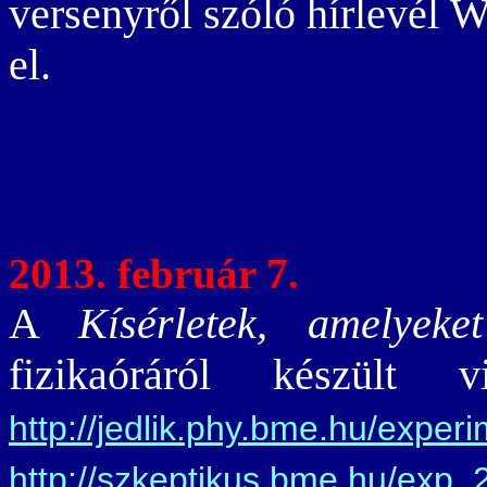
versenyről szóló hírlev
el.
2013. február 7.
A
Kísérletek, amelyeke
fizikaóráról készült 
http://jedlik.phy.bme.hu/experi
http://szkeptikus.bme.hu/exp_