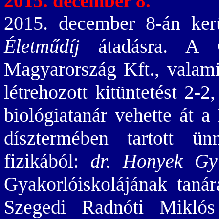
2015. december 8.
2015. december 8-án ker
Életműdíj
átadásra. A Gr
Magyarország Kft., valami
létrehozott kitüntetést 2-2
biológiatanár vehette át
dísztermében tartott ün
fizikából:
dr. Honyek Gy
Gyakorlóiskolájának taná
Szegedi Radnóti Miklós