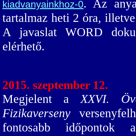
. Az anya
kiadvanyainkhoz-0
tartalmaz heti 2 óra, illetv
A javaslat WORD dok
elérhető.
2015. szeptember 12.
Megjelent a
XXVI. Öve
Fizikaverseny
versenyfel
fontosabb időponto