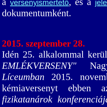
a
, és a
versenyismertető
jel
dokumentumként.
2015. szeptember 28.
Idén 25. alkalommal kerü
EMLÉKVERSENY"
Nagy
Líceumban
2015. novembe
kémiaversenyt ebbe
fizikatanárok konferenciáj