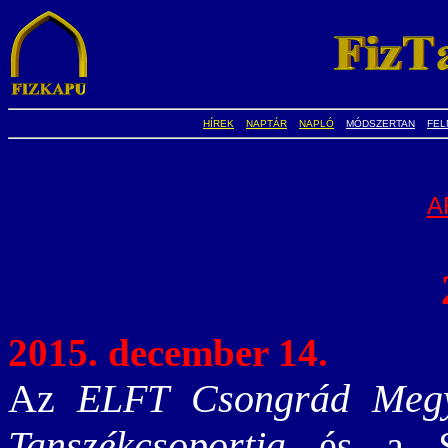
HÍREK
NAPTÁR
NAPLÓ
MÓDSZERTAN
FEL
A
2015. december 14.
Az
ELFT Csongrád Megy
Tanszékcsoportja
és a