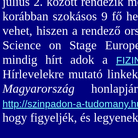
július 2. között rendezik 
korábban szokásos 9 fő hel
vehet, hiszen a rendező or
Science on Stage Europe
mindig hírt adok a
FIZ
Hírlevelekre mutató linke
Magyarország
honlapjár
http://szinpadon-a-tudomany.h
hogy figyeljék, és legyene