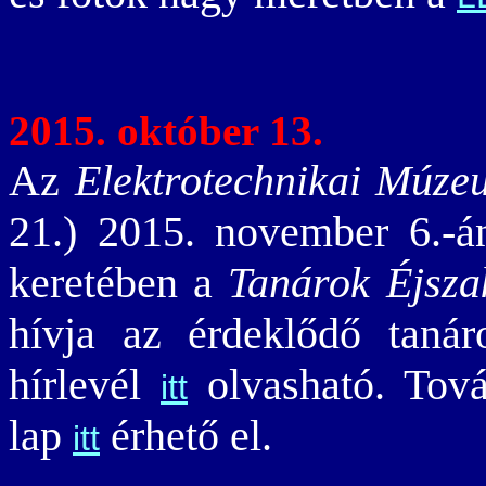
2015. október 13.
Az
Elektrotechnikai Múze
21.) 2015. november 6.-
keretében a
Tanárok Éjsza
hívja az érdeklődő taná
hírlevél
olvasható. Továb
itt
lap
érhető el.
itt