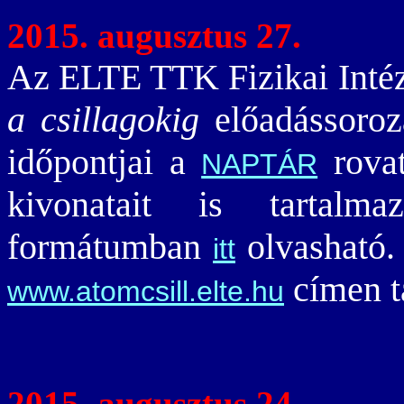
2015. augusztus 27.
Az ELTE TTK Fizikai Intéze
a csillagokig
előadássoroz
időpontjai a
rovat
NAPTÁR
kivonatait is tartal
formátumban
olvasható.
itt
címen ta
www.atomcsill.elte.hu
2015. augusztus 24.