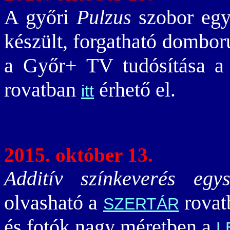
A győri
Pulzus
szobor egy
készült, forgatható domború
a Győr+ TV tudósítása a
rovatban
érhető el.
itt
2015. október 13.
Additív színkeverés egys
olvasható a
rova
SZERTÁR
és fotók nagy méretben a
L