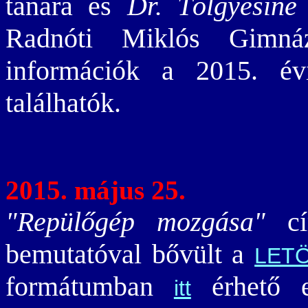
tanára és
Dr. Tölgyesiné
Radnóti Miklós Gimná
információk a 2015. év
találhatók.
2015. május 25.
"Repülőgép mozgása"
cí
bemutatóval bővült a
LET
formátumban
érhető e
itt