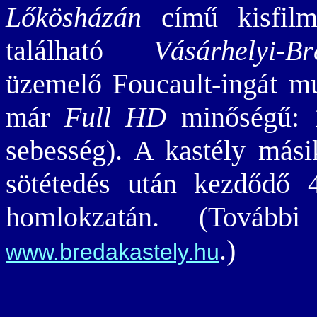
Lőkösházán
című kisfilm
található
Vásárhelyi-Br
üzemelő Foucault-ingát mut
már
Full HD
minőségű: 1
sebesség). A kastély mási
sötétedés után kezdődő 4
homlokzatán. (További
.)
www.bredakastely.hu