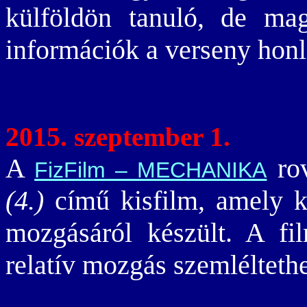
külföldön tanuló, de mag
információk a verseny hon
2015. szeptember 1.
A
rov
FizFilm – MECHANIKA
(4.)
című kisfilm, amely k
mozgásáról készült. A fi
relatív mozgás szemléltethe