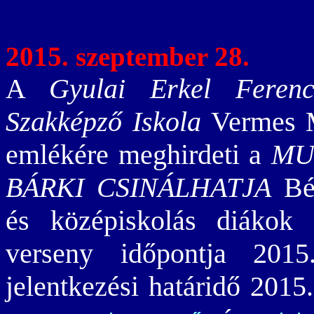
2015. szeptember 28.
A
Gyulai Erkel Feren
Szakképző Iskola
Vermes Mi
emlékére meghirdeti a
MU
BÁRKI CSINÁLHATJA
Bék
és középiskolás diákok 
verseny időpontja 201
jelentkezési határidő 201