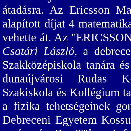
átadásra. Az Ericsson Ma
alapított díjat 4 matematik
vehette át. Az "ERICSSON a
Csatári László
, a debrec
Szakközépiskola tanára é
dunaújvárosi Rudas Kö
Szakiskola és Kollégium t
a fizika tehetségeinek go
Debreceni Egyetem Kossu