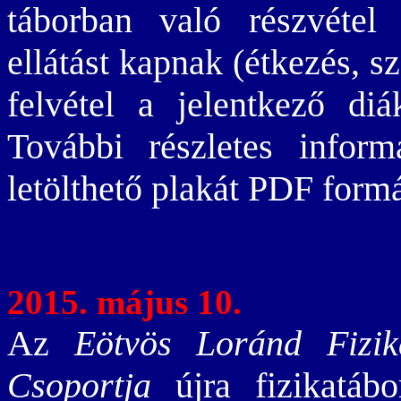
táborban való részvétel 
ellátást kapnak (étkezés, s
felvétel a jelentkező diá
További részletes infor
letölthető plakát PDF for
2015. május 10.
Az
Eötvös Loránd Fizi
Csoportja
újra fizikatábo