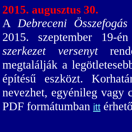
2015. augusztus 30.
A
Debreceni Összefogás 
2015. szeptember 19-é
szerkezet versenyt
rende
megtalálják a legötleteseb
építésű eszközt. Korhatá
nevezhet, egyénileg vagy c
PDF formátumban
érhető
itt